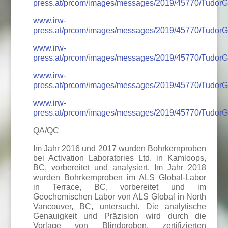
press.at/prcom/images/messages/2019/45770/Tudo
www.irw-
press.at/prcom/images/messages/2019/45770/Tudo
www.irw-
press.at/prcom/images/messages/2019/45770/Tudo
www.irw-
press.at/prcom/images/messages/2019/45770/Tudo
www.irw-
press.at/prcom/images/messages/2019/45770/Tudo
QA/QC
Im Jahr 2016 und 2017 wurden Bohrkernproben
bei Activation Laboratories Ltd. in Kamloops,
BC, vorbereitet und analysiert. Im Jahr 2018
wurden Bohrkernproben im ALS Global-Labor
in Terrace, BC, vorbereitet und im
Geochemischen Labor von ALS Global in North
Vancouver, BC, untersucht. Die analytische
Genauigkeit und Präzision wird durch die
Vorlage von Blindproben, zertifizierten