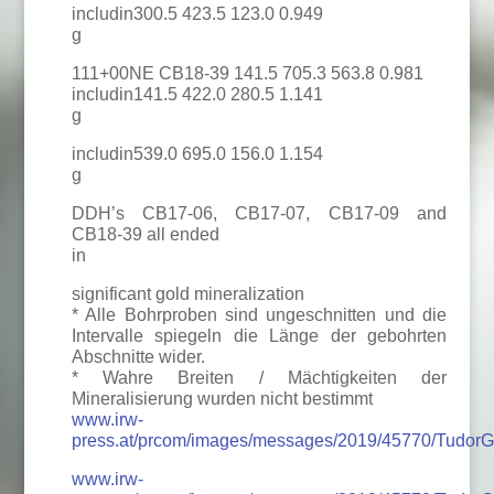
includin300.5 423.5 123.0 0.949
g
111+00NE CB18-39 141.5 705.3 563.8 0.981
includin141.5 422.0 280.5 1.141
g
includin539.0 695.0 156.0 1.154
g
DDH’s CB17-06, CB17-07, CB17-09 and
CB18-39 all ended
in
significant gold mineralization
* Alle Bohrproben sind ungeschnitten und die
Intervalle spiegeln die Länge der gebohrten
Abschnitte wider.
* Wahre Breiten / Mächtigkeiten der
Mineralisierung wurden nicht bestimmt
www.irw-
press.at/prcom/images/messages/2019/45770/Tudo
www.irw-