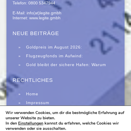
Telefon: 0800 5347944
E-Mail: info(at)legite.gmbh
Internet: www.legite.gmbh
NEUE BEITRÄGE
Goldpreis im August 2026:
Saisonalität spricht für eine Erholung –
Flugzeugfonds im Aufwind:
Historische Daten machen Anlegern
Zweitmarkt trotzt Immobilienkrise
Gold bleibt der sichere Hafen: Warum
Hoffnung
Edelmetalle in unsicheren Zeiten wieder
verstärkt gefragt sind
RECHTLICHES
Home
Impressum
Datenschutz
Wir verwenden Cookies, um dir die bestmögliche Erfahrung auf
unserer Website zu bieten.
In den
Einstellungen
kannst du erfahren, welche Cookies wir
verwenden oder sie ausschalten.