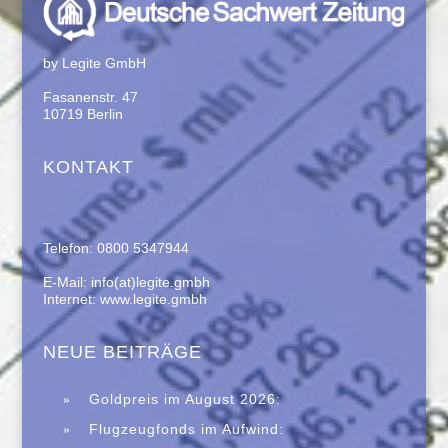
by Legite GmbH
Fasanenstr. 47
10719 Berlin
KONTAKT
Telefon: 0800 5347944
E-Mail: info(at)legite.gmbh
Internet: www.legite.gmbh
NEUE BEITRÄGE
Goldpreis im August 2026:
Saisonalität spricht für eine Erholung –
Flugzeugfonds im Aufwind:
Historische Daten machen Anlegern