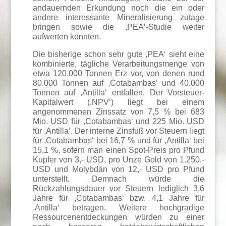
andauernden Erkundung noch die ein oder
andere interessante Mineralisierung zutage
bringen sowie die ,PEA‘-Studie weiter
aufwerten könnten.
Die bisherige schon sehr gute ,PEA‘ sieht eine
kombinierte, tägliche Verarbeitungsmenge von
etwa 120.000 Tonnen Erz vor, von denen rund
80.000 Tonnen auf ,Cotabambas‘ und 40.000
Tonnen auf ,Antilla‘ entfallen. Der Vorsteuer-
Kapitalwert (,NPV‘) liegt bei einem
angenommenen Zinssatz von 7,5 % bei 683
Mio. USD für ,Cotabambas‘ und 225 Mio. USD
für ,Antilla‘. Der interne Zinsfuß vor Steuern liegt
für ,Cotabambas‘ bei 16,7 % und für ,Antilla‘ bei
15,1 %, sofern man einen Spot-Preis pro Pfund
Kupfer von 3,- USD, pro Unze Gold von 1.250,-
USD und Molybdän von 12,- USD pro Pfund
unterstellt. Demnach würde die
Rückzahlungsdauer vor Steuern lediglich 3,6
Jahre für ,Cotabambas‘ bzw. 4,1 Jahre für
,Antilla‘ betragen. Weitere hochgradige
Ressourcenentdeckungen würden zu einer