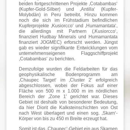
beiden fortgeschrittenen Projekte ,Cotabambas‘
(Kupfer-Gold-Silber) und ,Antilla‘ (Kupfer-
Molybdän) in Peru betreibt. Hinzu kommen
noch die sich im Frühstadium befindlichen
Kupferprojekte ,Kusiorcco‘ und ,Humamantata‘,
die allerdings mit Partnern (,Kusiorcco‘,
finanziert Hudbay Minerals und Humamantata
finanziert JOGMEC) erforscht werden. Jüngst
gab es wieder signifikante Entwicklungen vom
unternehmenseigenen Flaggschiffprojekt
,Cotabambas‘ zu berichten.
Demzufolge wurden die Feldarbeiten für das
geophysikalische Bodenprogramm am
,Chaupec Target‘ im ,Cluster 2′ erfolgreich
abgeschlossen, wobei der Fokus auf einer
Fläche von 500 m x 1.000 m im nördlichen
Bereich der ,Zone 1′ gerichtet war. Dieses
Gebiet ist deshalb von besonderer Bedeutung,
da hier Diorit die Kalksteinschichten von Ost
nach West überlagert und einen sog. ,Skarn‘-
Körper von bis zu 450 m Breite erzeugt hat.
Somit ist das ,Chaupec‘-Gebiet ein aus Skarnen