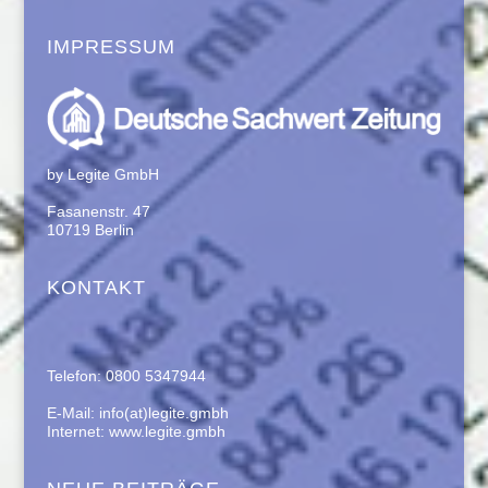
IMPRESSUM
by Legite GmbH
Fasanenstr. 47
10719 Berlin
KONTAKT
Telefon: 0800 5347944
E-Mail: info(at)legite.gmbh
Internet: www.legite.gmbh