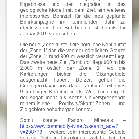
Ergebnisse und der Integration in das
geologische Modell mit dem Ziel, ein weiteres
interessantes Bohrziel für die neu geplante
Bohrkampagne im kommenden Jahr zu
identifizieren. Der Bohrbeginn ist bereits für
Januar 2019 vorgesehen.
Die neue ,Zone 4′ stellt die nördliche Kontinuität
der ,Zone 1′ dar, die von der nördlichen Grenze
der ,Zone 1′ rund 900 m westlich versetzt liegt.
Das zweite neue Ziel ,Tamburo‘ liegt 900 m bis
2.000 m östlich der ,Zone 1′, wo die
Kartierungen bisher drei Skarngebiete
ausgemacht haben. Derzeit gehen die
Geologen davon aus, dass ,Tamburo‘ Teil eines
9 km langen Korridors in Ost-West-Richtung ist,
der sogar mehr als sechs vielversprechende
mineralisierte ,Porphyry/Skarn‘-Zonen und
Zielgebiete beherbergen könnte.
Somit konnte Panoro Minerals –
https://www.commodity-tv.net/c/search_adv/?
v=298773
– weitere sehr interessante Gebiete
seinem Portfolio hinzufügen, welche bei der