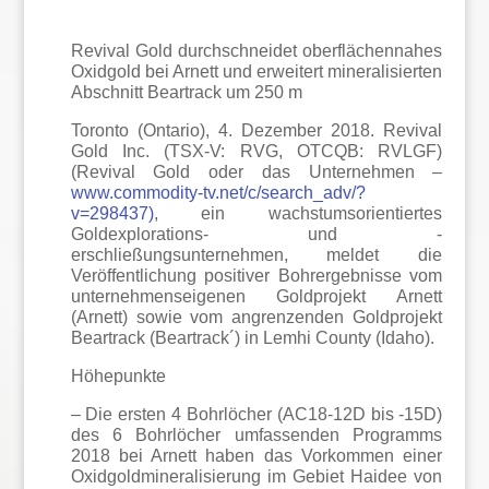
Revival Gold durchschneidet oberflächennahes
Oxidgold bei Arnett und erweitert mineralisierten
Abschnitt Beartrack um 250 m
Toronto (Ontario), 4. Dezember 2018. Revival
Gold Inc. (TSX-V: RVG, OTCQB: RVLGF)
(Revival Gold oder das Unternehmen –
www.commodity-tv.net/c/search_adv/?
v=298437)
, ein wachstumsorientiertes
Goldexplorations- und -
erschließungsunternehmen, meldet die
Veröffentlichung positiver Bohrergebnisse vom
unternehmenseigenen Goldprojekt Arnett
(Arnett) sowie vom angrenzenden Goldprojekt
Beartrack (Beartrack´) in Lemhi County (Idaho).
Höhepunkte
– Die ersten 4 Bohrlöcher (AC18-12D bis -15D)
des 6 Bohrlöcher umfassenden Programms
2018 bei Arnett haben das Vorkommen einer
Oxidgoldmineralisierung im Gebiet Haidee von