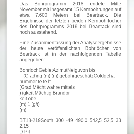
Das Bohrprogramm 2018 endete Mitte
November mit insgesamt 15 Kernbohrungen auf
etwa 7.600 Metern bei Beartrack. Die
Ergebnisse der letzten beiden Kernbohrlöcher
des Bohrprogramms 2018 bei Beartrack sind
noch ausstehend.
Eine Zusammenfassung der Analyseergebnisse
der heute veröffentlichten Bohrlöcher von
Beartrack ist in der nachfolgenden Tabelle
angegeben:
BohrlochGebietAzimutNeiguvon bis
– (Grad)ng (m) (m) gebohrgeschätzGoldgeha
nummer te te lt
(Grad Mächt wahre mittels
) igkeit Mächtig Brandpr
keit obe
(m) 1 (g/t)
(m)
BT18-219South 300 -49 490,0 542,5 52,5 33
2,15
D Pit