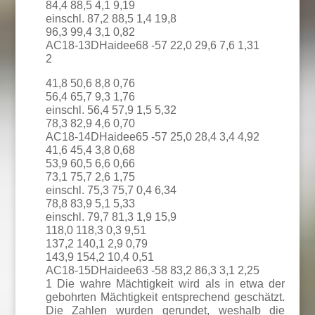
84,4 88,5 4,1 9,19
einschl. 87,2 88,5 1,4 19,8
96,3 99,4 3,1 0,82
AC18-13DHaidee68 -57 22,0 29,6 7,6 1,31
2
41,8 50,6 8,8 0,76
56,4 65,7 9,3 1,76
einschl. 56,4 57,9 1,5 5,32
78,3 82,9 4,6 0,70
AC18-14DHaidee65 -57 25,0 28,4 3,4 4,92
41,6 45,4 3,8 0,68
53,9 60,5 6,6 0,66
73,1 75,7 2,6 1,75
einschl. 75,3 75,7 0,4 6,34
78,8 83,9 5,1 5,33
einschl. 79,7 81,3 1,9 15,9
118,0 118,3 0,3 9,51
137,2 140,1 2,9 0,79
143,9 154,2 10,4 0,51
AC18-15DHaidee63 -58 83,2 86,3 3,1 2,25
1 Die wahre Mächtigkeit wird als in etwa der
gebohrten Mächtigkeit entsprechend geschätzt.
Die Zahlen wurden gerundet, weshalb die