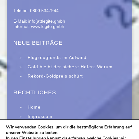
Telefon: 0800 5347944
E-Mail: info(at)legite.gmbh
Internet: www.legite.gmbh
NEUE BEITRÄGE
Flugzeugfonds im Aufwind:
Zweitmarkt trotzt Immobilienkrise
Gold bleibt der sichere Hafen: Warum
Edelmetalle in unsicheren Zeiten wieder
Rekord-Goldpreis schürt
verstärkt gefragt sind
Krisenängste: Warum Experten vor einer
neuen Finanzkrise warnen
RECHTLICHES
Home
Impressum
Datenschutz
Wir verwenden Cookies, um dir die bestmögliche Erfahrung auf
unserer Website zu bieten.
In den
Einstellungen
kannst du erfahren, welche Cookies wir