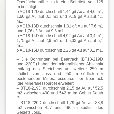
Oberflächennähe bis in eine Bohrtiefe von 125
m bestätigt:
o AC18-12D durchschnitt 1,44 g/t Au auf 4,6 m1,
1,60 g/t Au auf 3,1 m1 und 9,19 g/t Au auf 4,1
m1.
o AC18-13D durchschnitt 1,31 g/t Au auf 7,6 m1
und 1,76 g/t Au auf 9,3 m1.
o AC18-14D durchschnitt 4,92 g/t Au auf 3,4 m1,
1,75 g/t Au auf 2,6 m1 und 5,33 g/t Au auf 5,1
m1.
o AC18-15D durchschnitt 2,25 g/t Au auf 3,1 m1.
– Die Bohrungen bei Beartrack (BT18-219D
und -220D) haben den mineralisierten Abschnitt
entlang des Streichens um weitere 250 m
südlich von Joss und 950 m südlich der
bestehenden Mineralressource bei Beartrack
(die Mineralressource) erweitert:
– BT18-219D durchschnitt 2,15 g/t Au auf 52,5
m2 zwischen 490 und 542 m im Gebiet South
Pit.
– BT18-220D durchschnitt 1,79 g/t Au auf 38,8
m2 zwischen 457 und 496 m südlich des
Gebiets Joss.