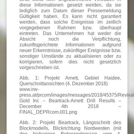
diese Informationen gesetzt werden, da sie
lediglich zum Datum dieser Pressemeldung
Gültigkeit haben. Es kann nicht garantiert
werden, dass solche Ereignisse im zeitlich
vorgegebenen Rahmen bzw. überhaupt
eintreten. Das Unternehmen hat weder die
Absicht noch die Verpflichtung,
zukunftsgerichtete Informationen aufgrund
neuer Erkenntnisse, zukünftiger Ereignisse bzw.
sonstiger Umstände zu aktualisieren oder zu
korrigieren, sofern dies nicht gesetzlich
vorgeschrieben ist.
Abb. 1: Projekt Arnett, Gebiet Haidee,
Querschnittansichten (4. Dezember 2018)
www.irw-
press.at/prcom/images/messages/2018/45375/Reviva
Gold Inc – Beartrack-Arnett Drill Results –
December 4th 2018 –
FINAL_DEPRcom.001.png
Abb. 2: Projekt Beartrack, Längsschnitt des
Blockmodells, Blickrichtung Nordwesten (mit
den bisherigen Bohrergebnissen vom 4.