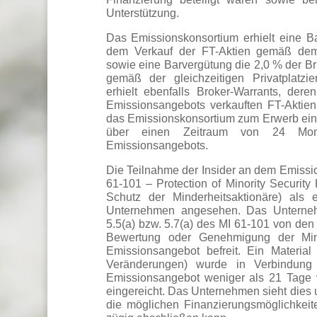
Unterstützung.
Das Emissionskonsortium erhielt eine Ba
dem Verkauf der FT-Aktien gemäß dem ö
sowie eine Barvergütung die 2,0 % der B
gemäß der gleichzeitigen Privatplatzi
erhielt ebenfalls Broker-Warrants, de
Emissionsangebots verkauften FT-Aktien 
das Emissionskonsortium zum Erwerb ein
über einen Zeitraum von 24 Mon
Emissionsangebots.
Die Teilnahme der Insider an dem Emissio
61-101 – Protection of Minority Security
Schutz der Minderheitsaktionäre) als
Unternehmen angesehen. Das Unterneh
5.5(a) bzw. 5.7(a) des MI 61-101 von den
Bewertung oder Genehmigung der Mind
Emissionsangebot befreit. Ein Materia
Veränderungen) wurde in Verbindung
Emissionsangebot weniger als 21 Tage
eingereicht. Das Unternehmen sieht dies
die möglichen Finanzierungsmöglichkei