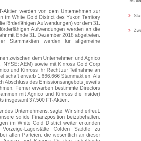
Insol
FT-Aktien werden von dem Unternehmen zur
Sta
 im White Gold District des Yukon Territory
ie förderfähigen Aufwendungen) vor dem 31.
förderfähigen Aufwendungen werden an die
Zwe
jahr mit Ende 31. Dezember 2018 abgetreten.
er Stammaktien werden für allgemeine
mmen zwischen dem Unternehmen und Agnico
M, NYSE: AEM) sowie mit Kinross Gold Corp
ico und Kinross ihr Recht zur Teilnahme an
llschaft erwarb 1.666.666 Stammaktien. Als
ch Abschluss des Emissionsangebots jeweils
hmen. Ferner erwarben bestimmte Directors
ammen mit Agnico und Kinross die Insider)
s insgesamt 37.500 FT-Aktien.
er des Unternehmens, sagte: Wir sind erfreut,
nsere solide Finanzposition beizubehalten,
en im White Gold District weiter erkunden
Vorzeige-Lagerstätte Golden Saddle zu
ei allen Parteien, die wesentlich an dieser
i Agnico und Kinross für ihre anhaltende