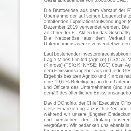
Gesamtbruttoerlöse von 5.000.000 CAD.
Die Bruttoerlöse aus dem Verkauf der 
Übernahme der auf seinen Liegenschaften
anfallenden Explorationsaufwendungen (d
Dezember 2019 verwendet werden. Die 
Zeichner der FT-Aktien für das Geschäfts
Die Nettoerlöse aus dem Verkauf d
Unternehmenszwecke verwendet werden.
Laut bestehender Investorenrechtsabko
Eagle Mines Limited (Agnico) (TSX: AE
(Kinross) (TSX: K, NYSE: KGC) übten Agn
dem Emissionsangebot aus und jede Gese
Ergebnis besitzen Agnico und Kinross na
eine 19,6 %-Beteiligung an dem Unterne
und Officers des Unternehmens (und zus
gemäß des öffentlichen Emissionsangebot
David DOnofrio, der Chief Executive Offic
diese Finanzierung abzuschließen und u
während wir unsere jüngsten Entdeckung
und versuchen den Umfang unserer 
vergrößern. Wir bedanken uns ebenfalls b
Finanzierung beteiligt waren sowie be