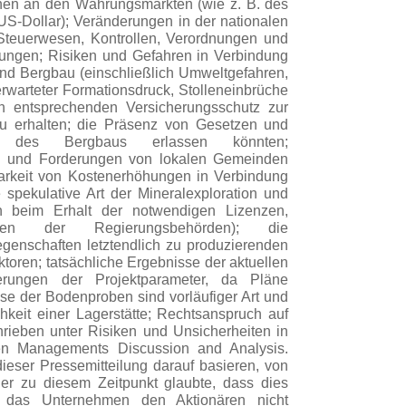
onen an den Währungsmärkten (wie z. B. des
S-Dollar); Veränderungen in der nationalen
Steuerwesen, Kontrollen, Verordnungen und
klungen; Risiken und Gefahren in Verbindung
und Bergbau (einschließlich Umweltgefahren,
erwarteter Formationsdruck, Stolleneinbrüche
en entsprechenden Versicherungsschutz zur
u erhalten; die Präsenz von Gesetzen und
en des Bergbaus erlassen könnten;
zu und Forderungen von lokalen Gemeinden
arkeit von Kostenerhöhungen in Verbindung
e spekulative Art der Mineralexploration und
en beim Erhalt der notwendigen Lizenzen,
en der Regierungsbehörden); die
egenschaften letztendlich zu produzierenden
toren; tatsächliche Ergebnisse der aktuellen
derungen der Projektparameter, da Pläne
sse der Bodenproben sind vorläufiger Art und
hkeit einer Lagerstätte; Rechtsanspruch auf
rieben unter Risiken und Unsicherheiten in
en Managements Discussion and Analysis.
ieser Pressemitteilung darauf basieren, von
er zu diesem Zeitpunkt glaubte, dass dies
 das Unternehmen den Aktionären nicht