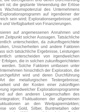
nt ist; die geplante Verwendung der Erlöse
es Wachstumspotenzial des Unternehmens
 Explorationsprogramm auf irgendeiner der
eich sein wird; Explorationsergebnisse; und
n und Verfügbarkeit von Finanzierungen.
basieren auf angemessenen Annahmen und
m Zeitpunkt solcher Aussagen. Tatsächliche
ntlich unterscheiden, da zukunftsgerichtete
iken, Unsicherheiten und andere Faktoren
ass sich tatsächliche Ergebnisse, Leistungen
ntlich unterscheiden von irgendwelchen
Erfolgen, die in solchen zukunftsgerichteten
 werden. Solche Faktoren umfassen unter
Unternehmen hinsichtlich der Exploration, die
urchgeführt wird und deren Durchführung
Art der metallurgischen Testergebnisse;
gbarkeit und der Kosten einer zukünftigen
ierung irgendwelcher Explorationsprogramme
und auf den anderen Liegenschaften des
ntegration; Fluktuationen der allgemeinen
uktuationen an den Wertpapiermärkten;
eise von Gold, Silber, Buntmetallen oder