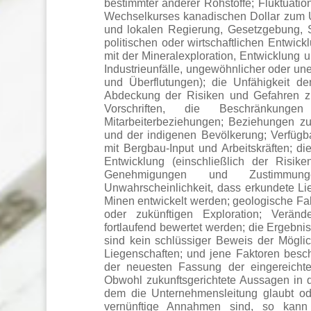
bestimmter anderer Rohstoffe; Fluktuati
Wechselkurses kanadischen Dollar zum U
und lokalen Regierung, Gesetzgebung, 
politischen oder wirtschaftlichen Entwic
mit der Mineralexploration, Entwicklung 
Industrieunfälle, ungewöhnlicher oder un
und Überflutungen); die Unfähigkeit d
Abdeckung der Risiken und Gefahren z
Vorschriften, die Beschränkung
Mitarbeiterbeziehungen; Beziehungen 
und der indigenen Bevölkerung; Verfügb
mit Bergbau-Input und Arbeitskräften; di
Entwicklung (einschließlich der Risik
Genehmigungen und Zustimmung
Unwahrscheinlichkeit, dass erkundete Li
Minen entwickelt werden; geologische Fak
oder zukünftigen Exploration; Verän
fortlaufend bewertet werden; die Ergebni
sind kein schlüssiger Beweis der Möglic
Liegenschaften; und jene Faktoren besch
der neuesten Fassung der eingereicht
Obwohl zukunftsgerichtete Aussagen in d
dem die Unternehmensleitung glaubt od
vernünftige Annahmen sind, so kann