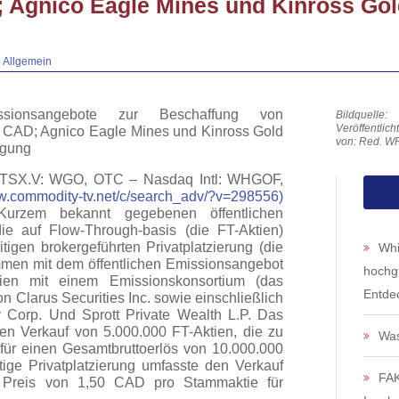
 Agnico Eagle Mines und Kinross Gold
n
Allgemein
sionsangebote zur Beschaffung von
Veröffentlic
. CAD; Agnico Eagle Mines und Kinross Gold
von: Red. W
igung
 (TSX.V: WGO, OTC – Nasdaq Intl: WHGOF,
.commodity-tv.net/c/search_adv/?v=298556)
Kurzem bekannt gegebenen öffentlichen
e auf Flow-Through-basis (die FT-Aktien)
igen brokergeführten Privatplatzierung (die
Whi
ammen mit dem öffentlichen Emissionsangebot
hochg
ien mit einem Emissionskonsortium (das
Entde
n Clarus Securities Inc. sowie einschließlich
 Corp. Und Sprott Private Wealth L.P. Das
en Verkauf von 5.000.000 FT-Aktien, die zu
Was
für einen Gesamtbruttoerlös von 10.000.000
ge Privatplatzierung umfasste den Verkauf
FAK
 Preis von 1,50 CAD pro Stammaktie für