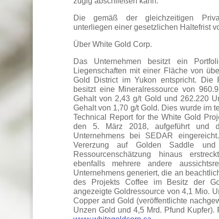
zügig abschließen kann.
Die gemäß der gleichzeitigen Priva
unterliegen einer gesetzlichen Haltefrist
Über White Gold Corp.
Das Unternehmen besitzt ein Portfo
Liegenschaften mit einer Fläche von üb
Gold District im Yukon entspricht. Die
besitzt eine Mineralressource von 960.
Gehalt von 2,43 g/t Gold und 262.220 Un
Gehalt von 1,70 g/t Gold. Dies wurde im t
Technical Report for the White Gold Pro
den 5. März 2018, aufgeführt und d
Unternehmens bei SEDAR eingereicht. 
Vererzung auf Golden Saddle und
Ressourcenschätzung hinaus erstreck
ebenfalls mehrere andere aussichts
Unternehmens generiert, die an beachtli
des Projekts Coffee im Besitz der Gol
angezeigte Goldressource von 4,1 Mio. U
Copper and Gold (veröffentlichte nachge
Unzen Gold und 4,5 Mrd. Pfund Kupfer). F