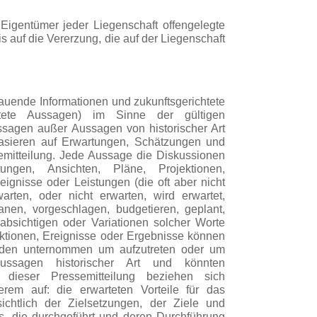
Eigentümer jeder Liegenschaft offengelegte
s auf die Vererzung, die auf der Liegenschaft
auende Informationen und zukunftsgerichtete
htete Aussagen) im Sinne der gültigen
ssagen außer Aussagen von historischer Art
basieren auf Erwartungen, Schätzungen und
emitteilung. Jede Aussage die Diskussionen
tungen, Ansichten, Pläne, Projektionen,
ignisse oder Leistungen (die oft aber nicht
ten, oder nicht erwarten, wird erwartet,
anen, vorgeschlagen, budgetieren, geplant,
absichtigen oder Variationen solcher Worte
tionen, Ereignisse oder Ergebnisse können
erden unternommen um aufzutreten oder um
ussagen historischer Art und könnten
n dieser Pressemitteilung beziehen sich
erem auf: die erwarteten Vorteile für das
chtlich der Zielsetzungen, der Ziele und
s, die durchgeführt und deren Durchführung