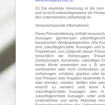
www.whitegoldcorp.ca
.
(1) Die erwähnte Vererzung ist die vom 
und ist nicht notwendigerweise ein Hinwei
des Unternehmens beherbergt ist.
Vorausschauende Informationen
Diese Pressemitteilung enthält voraussch
Aussagen (gemeinsam zukunftsgeric
kanadischen Wertpapiergesetze. Alle Au
sind zukunftsgerichtete Aussagen und 
Projektionen zum Zeitpunkt dieser Press
hinsichtlich der Vorhersagen, Erwar
Zielsetzungen, Annahmen, zukünftiger Ere
immer Worte verwenden wie z. B. erwar
vorhersehen oder nicht vorhersehen, pl
vorhersagen, schätzen, glauben oder be
und Phrasen oder Angaben bestimmter Ak
oder könnten, würden, dürften oder w
erreicht zu werden) sind keine A
zukunftsgerichtete Aussagen sein. I
zukunftsgerichtete Aussagen unter and
Unternehmen und seine Aktionäre hinsi
Explorationsaktivitäten des Unternehmen