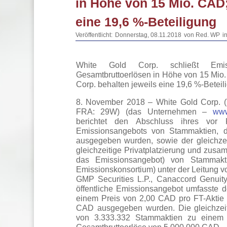
in Höhe von 15 Mio. CAD;
eine 19,6 %-Beteiligung
Veröffentlicht:
Donnerstag, 08.11.2018
von Red. WP
i
White Gold Corp. schließt Emis
Gesamtbruttoerlösen in Höhe von 15 Mio
Corp. behalten jeweils eine 19,6 %-Beteil
8. November 2018 – White Gold Corp.
FRA: 29W) (das Unternehmen –
www
berichtet den Abschluss ihres vor 
Emissionsangebots von Stammaktien, di
ausgegeben wurden, sowie der gleichzeit
gleichzeitige Privatplatzierung und zus
das Emissionsangebot) von Stammakt
Emissionskonsortium) unter der Leitung vo
GMP Securities L.P., Canaccord Genuity
öffentliche Emissionsangebot umfasste d
einem Preis von 2,00 CAD pro FT-Aktie 
CAD ausgegeben wurden. Die gleichzeiti
von 3.333.332 Stammaktien zu einem