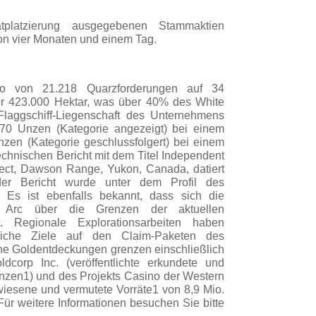
tplatzierung ausgegebenen Stammaktien
 von vier Monaten und einem Tag.
lio von 21.218 Quarzforderungen auf 34
er 423.000 Hektar, was über 40% des White
 Flaggschiff-Liegenschaft des Unternehmens
970 Unzen (Kategorie angezeigt) bei einem
zen (Kategorie geschlussfolgert) bei einem
echnischen Bericht mit dem Titel Independent
ject, Dawson Range, Yukon, Canada, datiert
er Bericht wurde unter dem Profil des
Es ist ebenfalls bekannt, dass sich die
 Arc über die Grenzen der aktuellen
t. Regionale Explorationsarbeiten haben
reiche Ziele auf den Claim-Paketen des
che Goldentdeckungen grenzen einschließlich
dcorp Inc. (veröffentlichte erkundete und
nzen1) und des Projekts Casino der Western
wiesene und vermutete Vorräte1 von 8,9 Mio.
ür weitere Informationen besuchen Sie bitte