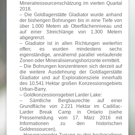
Mineralressourcenschätzung im vierten Quartal
2018.
– Die Goldlagerstätte Gladiator wurde anhand
der bisherigen Bohrungen bis in eine Tiefe von
über 1.000 Metern ab Oberflächenniveau und
auf einer Streichlänge von 1.300 Metern
abgegrenzt.
– Gladiator ist in allen Richtungen weiterhin
offen; es wurden mindestens sechs
eigenständige, annähernd parallel verlaufende
Zonen oder Mineralisierungshorizonte ermittelt.
– Die Bohrungen konzentrieren sich derzeit auf
die weitere Ausdehnung der Goldlagerstätte
Gladiator und auf Explorationsziele innerhalb
des 10.541 Hektar großen Konzessionsgebiets
Urban-Barry.
– Goldkonzessionsgebiet Larder Lake:
– Sämtliche Bergbaurechte auf einer
Grundfläche von 2.221 Hektar im Cadillac-
Larder Break Camp in Ontario (siehe
Pressemeldung vom 17. März 2016 mit
Informationen zu den historischen
Goldressourcen).
– Hervorragender Zugang zu drei hochgradigen