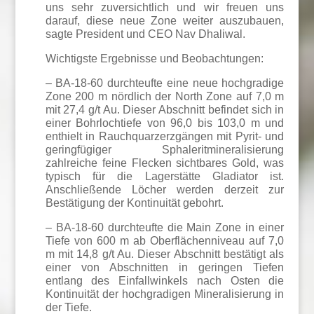
uns sehr zuversichtlich und wir freuen uns
darauf, diese neue Zone weiter auszubauen,
sagte President und CEO Nav Dhaliwal.
Wichtigste Ergebnisse und Beobachtungen:
– BA-18-60 durchteufte eine neue hochgradige
Zone 200 m nördlich der North Zone auf 7,0 m
mit 27,4 g/t Au. Dieser Abschnitt befindet sich in
einer Bohrlochtiefe von 96,0 bis 103,0 m und
enthielt in Rauchquarzerzgängen mit Pyrit- und
geringfügiger Sphaleritmineralisierung
zahlreiche feine Flecken sichtbares Gold, was
typisch für die Lagerstätte Gladiator ist.
Anschließende Löcher werden derzeit zur
Bestätigung der Kontinuität gebohrt.
– BA-18-60 durchteufte die Main Zone in einer
Tiefe von 600 m ab Oberflächenniveau auf 7,0
m mit 14,8 g/t Au. Dieser Abschnitt bestätigt als
einer von Abschnitten in geringen Tiefen
entlang des Einfallwinkels nach Osten die
Kontinuität der hochgradigen Mineralisierung in
der Tiefe.