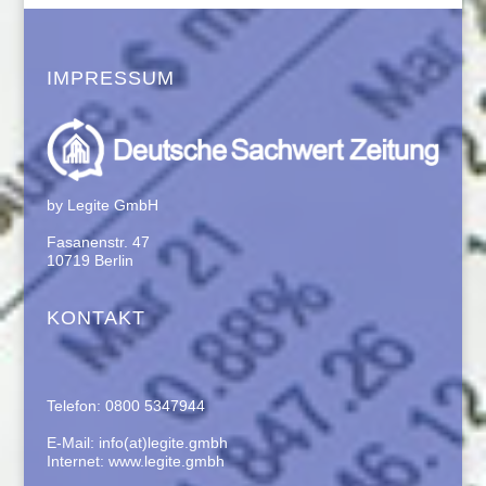
IMPRESSUM
by Legite GmbH
Fasanenstr. 47
10719 Berlin
KONTAKT
Telefon: 0800 5347944
E-Mail: info(at)legite.gmbh
Internet: www.legite.gmbh