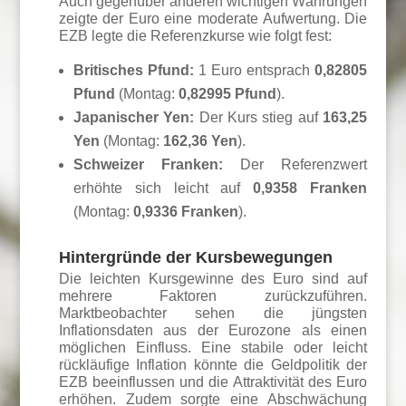
Auch gegenüber anderen wichtigen Währungen
zeigte der Euro eine moderate Aufwertung. Die
EZB legte die Referenzkurse wie folgt fest:
Britisches Pfund:
1 Euro entsprach
0,82805
Pfund
(Montag:
0,82995 Pfund
).
Japanischer Yen:
Der Kurs stieg auf
163,25
Yen
(Montag:
162,36 Yen
).
Schweizer Franken:
Der Referenzwert
erhöhte sich leicht auf
0,9358 Franken
(Montag:
0,9336 Franken
).
Hintergründe der Kursbewegungen
Die leichten Kursgewinne des Euro sind auf
mehrere Faktoren zurückzuführen.
Marktbeobachter sehen die jüngsten
Inflationsdaten aus der Eurozone als einen
möglichen Einfluss. Eine stabile oder leicht
rückläufige Inflation könnte die Geldpolitik der
EZB beeinflussen und die Attraktivität des Euro
erhöhen. Zudem sorgte eine Abschwächung