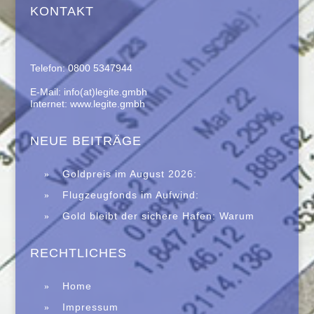
KONTAKT
Telefon: 0800 5347944
E-Mail: info(at)legite.gmbh
Internet: www.legite.gmbh
NEUE BEITRÄGE
Goldpreis im August 2026:
Saisonalität spricht für eine Erholung –
Flugzeugfonds im Aufwind:
Historische Daten machen Anlegern
Zweitmarkt trotzt Immobilienkrise
Gold bleibt der sichere Hafen: Warum
Hoffnung
Edelmetalle in unsicheren Zeiten wieder
verstärkt gefragt sind
RECHTLICHES
Home
Impressum