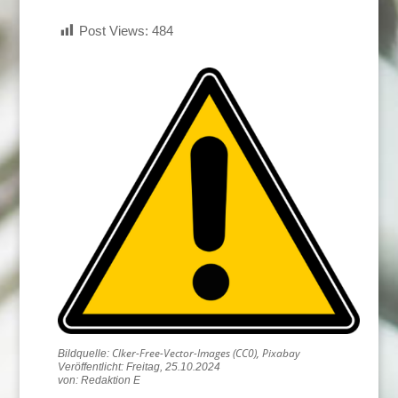
Post Views:
484
Clker-Free-Vector-Images (CC0), Pixabay
Veröffentlicht: Freitag, 25.10.2024
von: Redaktion E