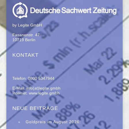
by Legite GmbH
Fasanenstr. 47
10719 Berlin
KONTAKT
Telefon: 0800 5347944
E-Mail: info(at)legite.gmbh
Internet: www.legite.gmbh
NEUE BEITRÄGE
Goldpreis im August 2026:
Saisonalität spricht für eine Erholung –