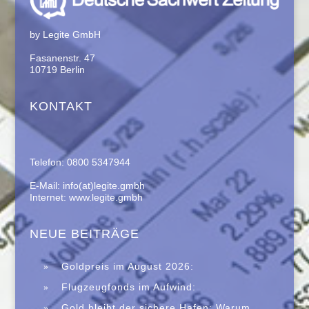
by Legite GmbH
Fasanenstr. 47
10719 Berlin
KONTAKT
Telefon: 0800 5347944
E-Mail: info(at)legite.gmbh
Internet: www.legite.gmbh
NEUE BEITRÄGE
Goldpreis im August 2026:
Saisonalität spricht für eine Erholung –
Flugzeugfonds im Aufwind:
Historische Daten machen Anlegern
Zweitmarkt trotzt Immobilienkrise
Gold bleibt der sichere Hafen: Warum