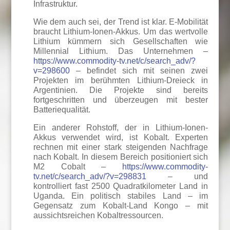
Infrastruktur.
Wie dem auch sei, der Trend ist klar. E-Mobilität
braucht Lithium-Ionen-Akkus. Um das wertvolle
Lithium kümmern sich Gesellschaften wie
Millennial Lithium. Das Unternehmen –
https://www.commodity-tv.net/c/search_adv/?
v=298600
– befindet sich mit seinen zwei
Projekten im berühmten Lithium-Dreieck in
Argentinien. Die Projekte sind bereits
fortgeschritten und überzeugen mit bester
Batteriequalität.
Ein anderer Rohstoff, der in Lithium-Ionen-
Akkus verwendet wird, ist Kobalt. Experten
rechnen mit einer stark steigenden Nachfrage
nach Kobalt. In diesem Bereich positioniert sich
M2 Cobalt –
https://www.commodity-
tv.net/c/search_adv/?v=298831
– und
kontrolliert fast 2500 Quadratkilometer Land in
Uganda. Ein politisch stabiles Land – im
Gegensatz zum Kobalt-Land Kongo – mit
aussichtsreichen Kobaltressourcen.