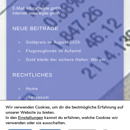
E-Mail: info(at)legite.gmbh
Internet: www.legite.gmbh
NEUE BEITRÄGE
Goldpreis im August 2026:
Saisonalität spricht für eine Erholung –
Flugzeugfonds im Aufwind:
Historische Daten machen Anlegern
Zweitmarkt trotzt Immobilienkrise
Gold bleibt der sichere Hafen: Warum
Hoffnung
Edelmetalle in unsicheren Zeiten wieder
verstärkt gefragt sind
RECHTLICHES
Home
Impressum
Datenschutz
Wir verwenden Cookies, um dir die bestmögliche Erfahrung auf
unserer Website zu bieten.
In den
Einstellungen
kannst du erfahren, welche Cookies wir
verwenden oder sie ausschalten.