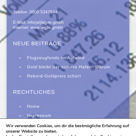
Telefon: 0800 5347944
E-Mail: info(at)legite.gmbh
Internet: www.legite.gmbh
NEUE BEITRÄGE
Flugzeugfonds im Aufwind:
Zweitmarkt trotzt Immobilienkrise
Gold bleibt der sichere Hafen: Warum
Edelmetalle in unsicheren Zeiten wieder
Rekord-Goldpreis schürt
verstärkt gefragt sind
Krisenängste: Warum Experten vor einer
neuen Finanzkrise warnen
RECHTLICHES
Home
Impressum
Datenschutz
Wir verwenden Cookies, um dir die bestmögliche Erfahrung auf
unserer Website zu bieten.