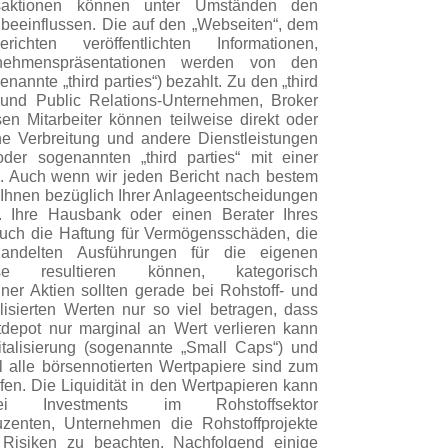
ansaktionen können unter Umständen den
beeinflussen. Die auf den „Webseiten“, dem
chten veröffentlichten Informationen,
rnehmenspräsentationen werden von den
annte „third parties“) bezahlt. Zu den „third
- und Public Relations-Unternehmen, Broker
n Mitarbeiter können teilweise direkt oder
sche Verbreitung und andere Dienstleistungen
r sogenannten „third parties“ mit einer
. Auch wenn wir jeden Bericht nach bestem
 Ihnen bezüglich Ihrer Anlageentscheidungen
. Ihre Hausbank oder einen Berater Ihres
auch die Haftung für Vermögensschäden, die
andelten Ausführungen für die eigenen
ise resultieren können, kategorisch
ner Aktien sollten gerade bei Rohstoff- und
lisierten Werten nur so viel betragen, dass
depot nur marginal an Wert verlieren kann
italisierung (sogenannte „Small Caps“) und
l alle börsennotierten Wertpapiere sind zum
en. Die Liquidität in den Wertpapieren kann
i Investments im Rohstoffsektor
uzenten, Unternehmen die Rohstoffprojekte
e Risiken zu beachten. Nachfolgend einige