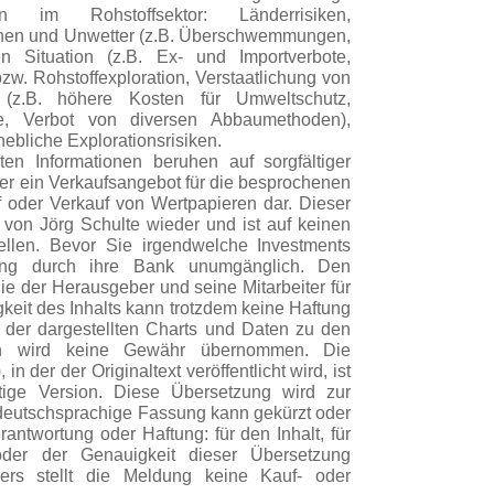
n im Rohstoffsektor: Länderrisiken,
hen und Unwetter (z.B. Überschwemmungen,
n Situation (z.B. Ex- und Importverbote,
bzw. Rohstoffexploration, Verstaatlichung von
n (z.B. höhere Kosten für Umweltschutz,
e, Verbot von diversen Abbaumethoden),
bliche Explorationsrisiken.
hten Informationen beruhen auf sorgfältiger
er ein Verkaufsangebot für die besprochenen
 oder Verkauf von Wertpapieren dar. Dieser
 von Jörg Schulte wieder und ist auf keinen
tellen. Bevor Sie irgendwelche Investments
atung durch ihre Bank unumgänglich. Den
e der Herausgeber und seine Mitarbeiter für
gkeit des Inhalts kann trotzdem keine Haftung
 der dargestellten Charts und Daten zu den
ten wird keine Gewähr übernommen. Die
 der der Originaltext veröffentlicht wird, ist
gültige Version. Diese Übersetzung wird zur
 deutschsprachige Fassung kann gekürzt oder
ntwortung oder Haftung: für den Inhalt, für
oder der Genauigkeit dieser Übersetzung
rs stellt die Meldung keine Kauf- oder