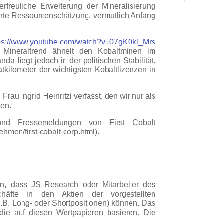
freuliche Erweiterung der Mineralisierung
ierte Ressourcenschätzung, vermutlich Anfang
tps://www.youtube.com/watch?v=07gK0kl_Mrs
 Mineraltrend ähnelt den Kobaltminen im
a liegt jedoch in der politischen Stabilität.
tkilometer der wichtigsten Kobaltlizenzen in
rau Ingrid Heinritzi verfasst, den wir nur als
len.
 und Pressemeldungen von First Cobalt
ehmen/first-cobalt-corp.html).
, dass JS Research oder Mitarbeiter des
häfte in den Aktien der vorgestellten
B. Long- oder Shortpositionen) können. Das
 die auf diesen Wertpapieren basieren. Die