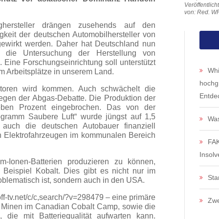
Veröffentlic
von: Red. W
ughersteller drängen zusehends auf den
gkeit der deutschen Automobilhersteller von
ngewirkt werden. Daher hat Deutschland nun
um die Untersuchung der Herstellung von
. Eine Forschungseinrichtung soll unterstützt
Whi
um Arbeitsplätze in unserem Land.
hochg
toren wird kommen. Auch schwächelt die
Entde
egen der Abgas-Debatte. Die Produktion der
ieben Prozent eingebrochen. Das von der
rogramm Saubere Luft“ wurde jüngst auf 1,5
Was
d auch die deutschen Autobauer finanziell
von Elektrofahrzeugen im kommunalen Bereich
FAK
Insol
m-Ionen-Batterien produzieren zu können,
Beispiel Kobalt. Dies gibt es nicht nur im
Sta
oblematisch ist, sondern auch in den USA.
toff-tv.net/c/c,search/?v=298479 – eine primäre
Zwe
ne Minen im Canadian Cobalt Camp, sowie die
, die mit Batteriequalität aufwarten kann.