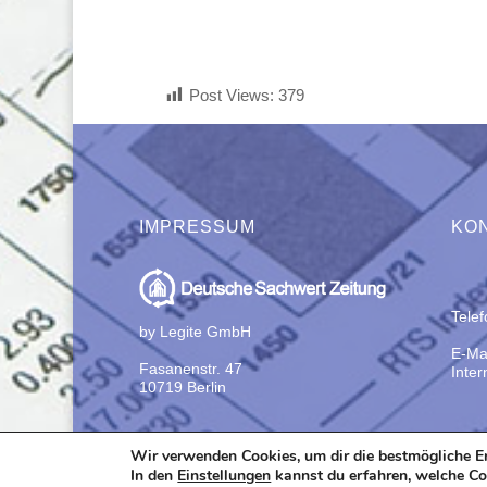
Post Views:
379
IMPRESSUM
KO
Tele
by Legite GmbH
E-Mai
Fasanenstr. 47
Inter
10719 Berlin
Wir verwenden Cookies, um dir die bestmögliche Er
In den
Einstellungen
kannst du erfahren, welche Co
All ri