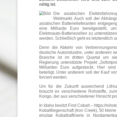
nötig ist.
Die asiatischen Elektrofahrze
Weltmarkt. Auch soll der Abhängi
asiatischen Batterielieferanten entgege
eine Milliarde Euro bereitgestellt, 
Elektroauto-Batteriezellen zu unterstützen
werden. Schließlich geht es letztendlich 
Denn die Abkehr von Verbrennungsmo
deutsche Autoindustrie, unter anderem w
Branche ist im dritten Quartal um s
Regierung unterstützte Projekt „Sofortp
Milliarden Euro aufgestockt. Hier sin
beteiligt. Unter anderem soll der Kauf 
forciert werden.
Um für die Zukunft ausreichend Lithiu
braucht es verschiedene Rohstoffe, zum 
Kongo, der aus verschiedener Hinsicht pr
In Idaho besitzt First Cobalt – https://rohs
Kobaltliegenschaft (Iron Creek), 50 klei
einzige Kobaltraffinerie in Nordamerika