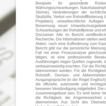
Beispiele für gesonderte Risike
Währungsschwankungen, Naturkatastrop
Stürme), Veränderungen der rechtliche
Strafzölle, Verbot von Rohstoffförderung 
Projekten), umweltrechtliche Auflage
Benennung neuer Umweltschutzgebiet
Schwankungen der Rohstoffpreise und erhe
Disclaimer: Alle im Bericht veröffentlic
Recherche. Die Informationen stellen wed
Aktien, noch eine Aufforderung zum Kauf
Bericht gibt nur die persönliche Meinung
Fall mit einer Finanzanalyse gleichzus
tätigen, ist eine professionelle Ber
Ausführungen liegen Quellen zugrunde, di
vertrauenswürdig erachten. Für die Richti
übernommen werden. Für die Richtigkeit
Rohstoff-, Devisen- und Aktienmärk
Ausgangssprache (in der Regel Englisch), in
die offizielle, autorisierte und rechts
besseren Verständigung mitgeliefert. Die
zusammengefasst sein. Es wird keine Vera
die Richtigkeit, der Angemessenheit 
übernommen. Aus Sicht des Übersetze