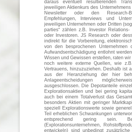
daraus eventuell resultierenden Tr
jeweiligen Aktienkurs des Unternehmens 
Newsletter oder den Research-Beri
Empfehlungen, Interviews und Unte
jeweiligen Unternehmen oder Dritten (sogen
parties“ zählen z.B. Investor Relations
oder Investoren. JS Research oder desse
indirekt für die Vorbereitung, elektroni
von den besprochenen Unternehmen ode
Aufwandsentschädigung entlohnt werden
Wissen und Gewissen erstellen, raten wir
noch weitere externe Quellen, wie z.B
Vertrauens, hinzuzuziehen. Deshalb ist 
aus der Heranziehung der hier beh
Anlageentscheidungen möglicherwe
ausgeschlossen. Die Depotanteile einzel
Explorationsaktien und bei gering kapita
auch bei einem Totalverlust das Gesamt
besonders Aktien mit geringer Marktkap
speziell Explorationswerte sowie generel
Teil erheblichen Schwankungen unterworf
entsprechend gering sein. Be
(Explorationsunternehmen, Rohstoffprod
entwickeln) sind unbedingt zusätzlich