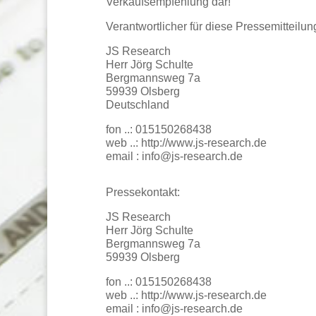
Verkaufsempfehlung dar!
Verantwortlicher für diese Pressemitteilun
JS Research
Herr Jörg Schulte
Bergmannsweg 7a
59939 Olsberg
Deutschland
fon ..: 015150268438
web ..: http://www.js-research.de
email : info@js-research.de
Pressekontakt:
JS Research
Herr Jörg Schulte
Bergmannsweg 7a
59939 Olsberg
fon ..: 015150268438
web ..: http://www.js-research.de
email : info@js-research.de