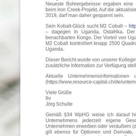
Neueste Bohrergebnisse ergaben eine er
beim Iron Creek-Projekt. Auf die aktualis
2019, darf man daher gespannt sein.
Sein Kobalt-Glück sucht M2 Cobalt –
ht
– dagegen In Uganda, Ostafrika. Der
benachbarten Kongo. Der Vorteil von Ugand
M2 Cobalt kontrolliert knapp 2500 Quadra
Uganda.
Dieser Bericht wurde von unserer Kollegin F
zusätzliche Information zur Verfügung stel
Aktuelle Unternehmensinformationen
(https://www.resource-capital.ch/de/untern
Viele Grüße
Ihr
Jörg Schulte
Gemäß §34 WpHG weise ich darauf hin
Unternehmens jederzeit eigene Gesc
Unternehmen erwerben oder veräußern (z.
gilt ebenso für Optionen und Derivate,